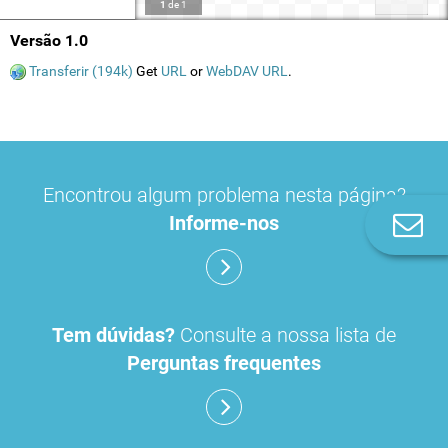
1
de
1
Versão 1.0
Transferir (194k)
Get
URL
or
WebDAV URL
.
Encontrou algum problema nesta página?
Informe-nos
Co
n
Tem dúvidas?
Consulte a nossa lista de
Perguntas frequentes