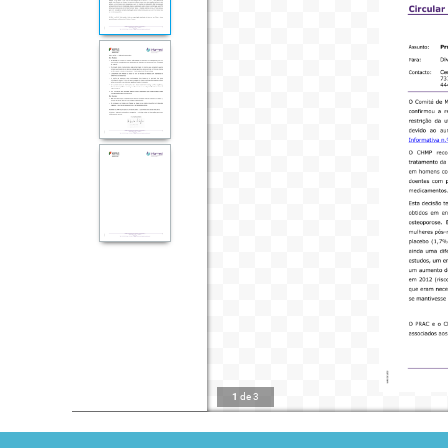
1
de
3