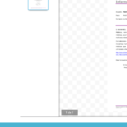
1
de
1