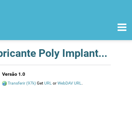
Implantes mamários de silicone pré-cheios do fabricante Poly Implant Prothese - atualização de informação
Versão 1.0
Transferir (97k)
Get
URL
or
WebDAV URL
.