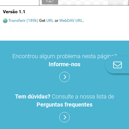
1
de
1
Versão 1.1
Transferir (189k)
Get
URL
or
WebDAV URL
.
Encontrou algum problema nesta página?
Informe-nos
Co
n
Tem dúvidas?
Consulte a nossa lista de
Perguntas frequentes