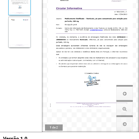
1
de
2
Versão 1.0