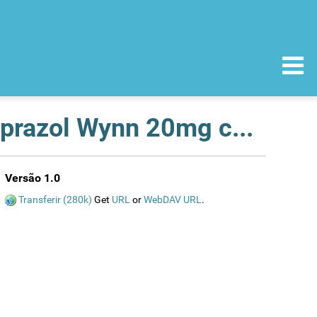
Recolha voluntária de lotes do medicamento Omeprazol Wynn 20mg cápsulas gastroresistentes
Versão 1.0
Transferir (280k)
Get
URL
or
WebDAV URL
.