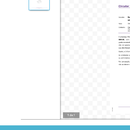
1
de
1