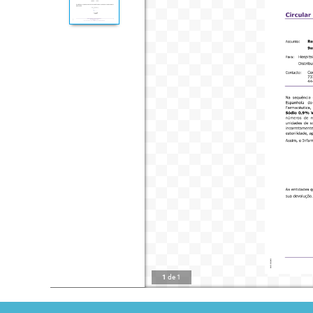
1
de
1