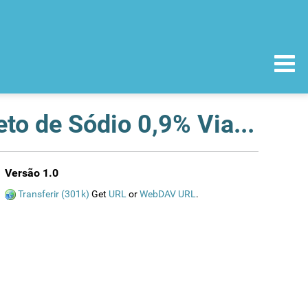
Recolha voluntária de lotes do medicamento Cloreto de Sódio 0,9% Viaflo, 9mg/ml, solução para perfusão
Versão 1.0
Transferir (301k)
Get
URL
or
WebDAV URL
.