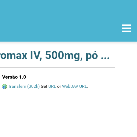
Recolha voluntária de lotes do medicamento Zithromax IV, 500mg, pó para solução para perfusão, frasco para injectáveis - 10 unidade(s)
Versão 1.0
Transferir (302k)
Get
URL
or
WebDAV URL
.