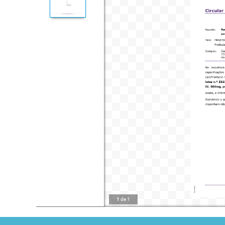
1
de
1