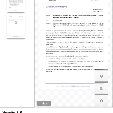
1
de
2
Versão 1.0