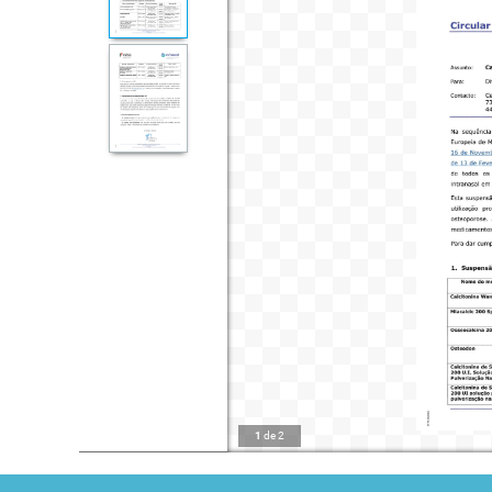
1
de
2