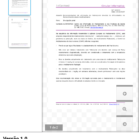
1
de
2
Versão 1.0