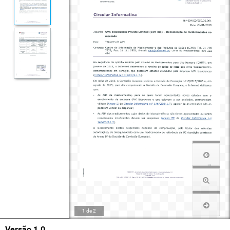
1
de
2
Versão 1.0