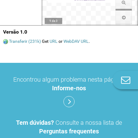
1
de
3
Versão 1.0
Transferir (231k)
Get
URL
or
WebDAV URL
.
Encontrou algum problema nesta página?
Co
n
Informe-nos
Tem dúvidas?
Consulte a nossa lista de
Perguntas frequentes