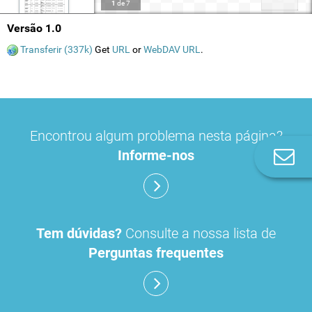
1
de
7
Versão 1.0
Transferir (337k)
Get
URL
or
WebDAV URL
.
Encontrou algum problema nesta página?
Informe-nos
Co
n
Tem dúvidas?
Consulte a nossa lista de
Perguntas frequentes