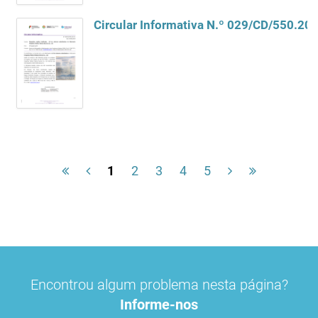
1
2
3
4
5
Encontrou algum problema nesta página?
Informe-nos