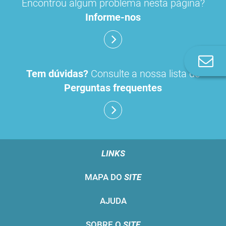
Encontrou algum problema nesta página?
Informe-nos
Co
n
Tem dúvidas?
Consulte a nossa lista de
Perguntas frequentes
LINKS
MAPA DO
SITE
AJUDA
SOBRE O
SITE