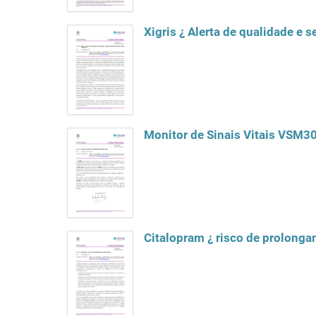
Xigris ¿ Alerta de qualidade e s
Monitor de Sinais Vitais VSM3
Citalopram ¿ risco de prolonga