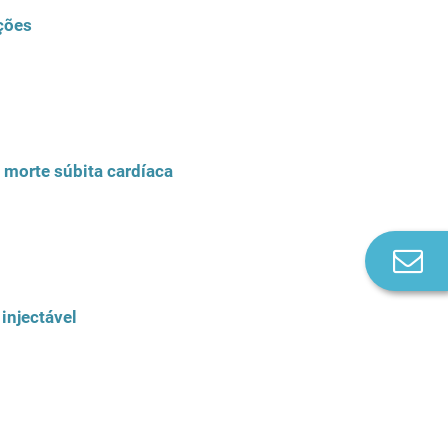
ções
 morte súbita cardíaca
Co
n
injectável