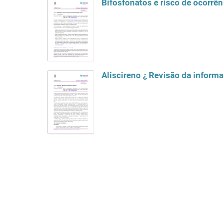
Bifosfonatos e risco de ocorrên
Aliscireno ¿ Revisão da inform