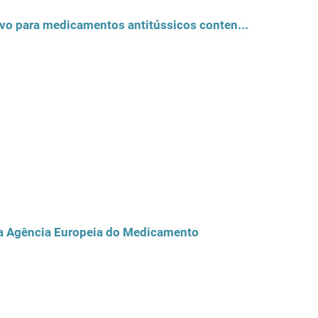
Folcodina ¿ A Agência Europeia do Medicamento confirma o perfil benefícico-risco positivo para medicamentos antitússicos contendo folcodina
la Agência Europeia do Medicamento