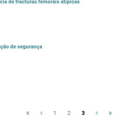
cia de fracturas femorais atípicas
ação de segurança
1
2
3