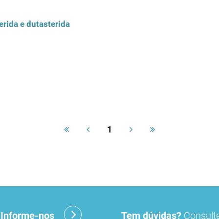
rida e dutasterida
1
?
Informe-nos
Tem dúvidas?
Consulte