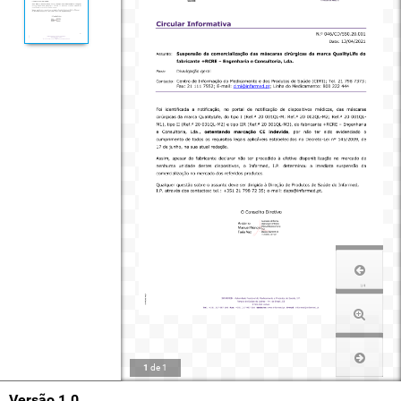
1
de
1
Versão 1.0