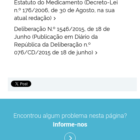
Estatuto do Medicamento (Decreto-Lei
n.º 176/2006, de 30 de Agosto, na sua
atual redação)
Deliberação N.º 1546/2015, de 18 de
Junho (Publicação em Diário da
República da Deliberação n.º
076/CD/2015 de 18 de junho)
Consulte a informação disponível em
Consulte a informação disponível em
https://www.infarmed.pt/web/infarmed/gesta
https://www.infarmed.pt/web/infarmed/gesta
da-disponibilidade-do-medicamento#tab5
da-disponibilidade-do-medicamento#tab5
Encontrou algum problema nesta página?
Destaques
Informe-nos
Primidona - Autorização de utilização de