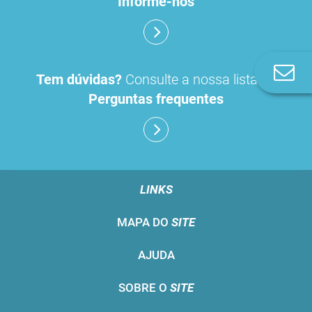
Informe-nos
Co
Tem dúvidas?
Consulte a nossa lista de
n
Perguntas frequentes
LINKS
MAPA DO
SITE
AJUDA
SOBRE O
SITE