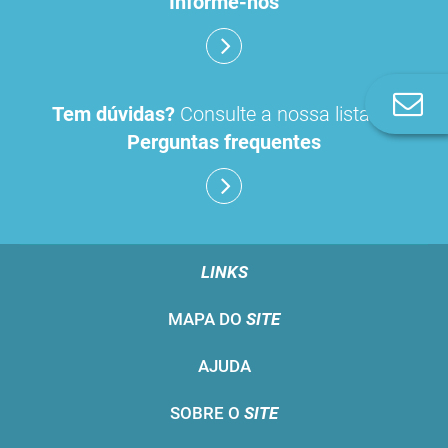
Informe-nos
Co
Tem dúvidas?
Consulte a nossa lista de
n
Perguntas frequentes
LINKS
MAPA DO
SITE
AJUDA
SOBRE O
SITE