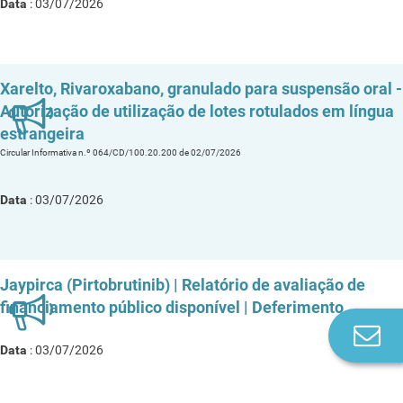
Data
: 03/07/2026
Xarelto, Rivaroxabano, granulado para suspensão oral -
Autorização de utilização de lotes rotulados em língua
estrangeira
Circular Informativa n.º 064/CD/100.20.200 de 02/07/2026
Data
: 03/07/2026
Jaypirca (Pirtobrutinib) | Relatório de avaliação de
financiamento público disponível | Deferimento
Co
Data
: 03/07/2026
n