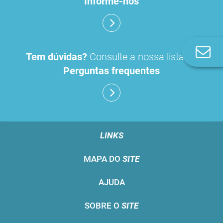
Informe-nos
Co
Tem dúvidas?
Consulte a nossa lista de
n
Perguntas frequentes
LINKS
MAPA DO
SITE
AJUDA
SOBRE O
SITE