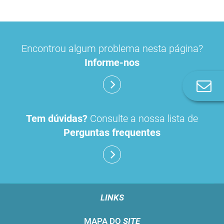
Encontrou algum problema nesta página?
Informe-nos
Co
n
Tem dúvidas?
Consulte a nossa lista de
Perguntas frequentes
LINKS
MAPA DO
SITE