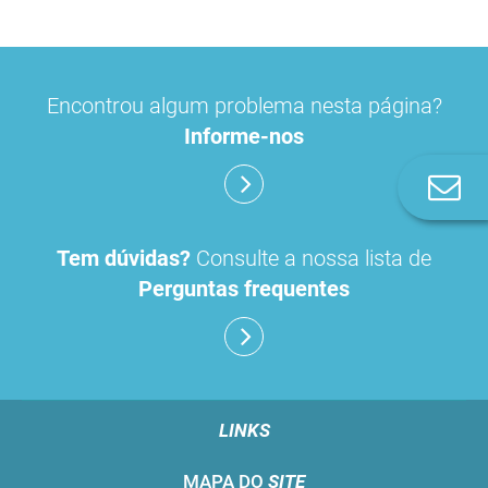
Encontrou algum problema nesta página?
Informe-nos
Co
n
Tem dúvidas?
Consulte a nossa lista de
Perguntas frequentes
LINKS
MAPA DO
SITE