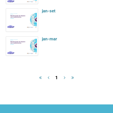
jan-set
jan-mar
1