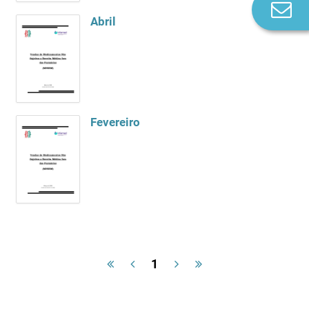
Co
Abril
n
Fevereiro
1