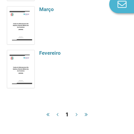
Co
Março
n
Fevereiro
1