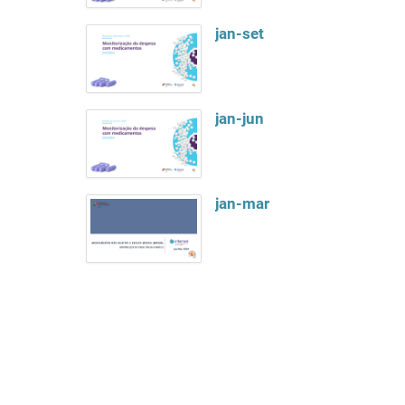
jan-set
jan-jun
jan-mar