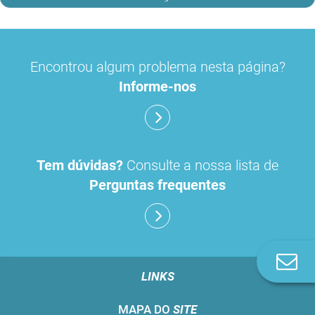
Encontrou algum problema nesta página?
Informe-nos
Tem dúvidas?
Consulte a nossa lista de
Perguntas frequentes
Co
n
LINKS
MAPA DO
SITE