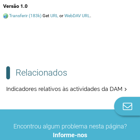
Versão 1.0
Transferir (183k)
Get
URL
or
WebDAV URL
.
Relacionados
Indicadores relativos às actividades da DAM
Co
n
Encontrou algum problema nesta página?
Informe-nos