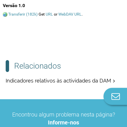
Versão 1.0
Transferir (182k)
Get
URL
or
WebDAV URL
.
Relacionados
Indicadores relativos às actividades da DAM
Co
n
Encontrou algum problema nesta página?
Informe-nos