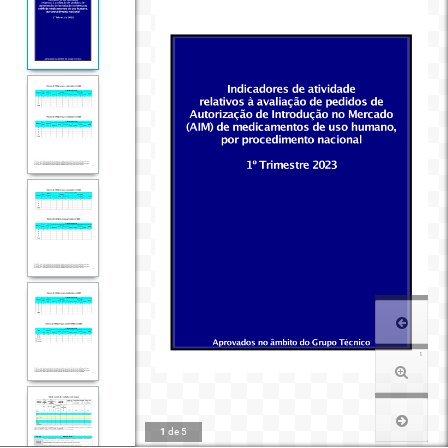
1
de
5