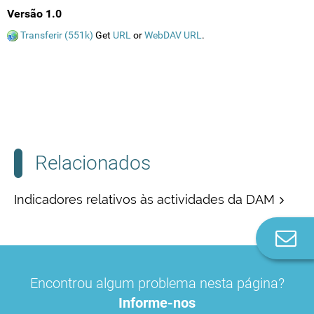
Versão 1.0
Transferir (551k)
Get
URL
or
WebDAV URL
.
Relacionados
Indicadores relativos às actividades da DAM
Co
n
Encontrou algum problema nesta página?
Informe-nos