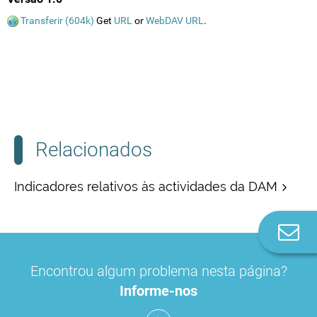
Transferir (604k)
Get
URL
or
WebDAV URL
.
Relacionados
Indicadores relativos às actividades da DAM
Co
n
Encontrou algum problema nesta página?
Informe-nos