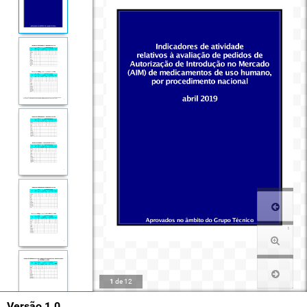
1
de
12
Versão 1.0