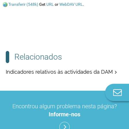
Transferir (548k)
Get
URL
or
WebDAV URL
.
Relacionados
Indicadores relativos às actividades da DAM
Co
n
Encontrou algum problema nesta página?
Informe-nos