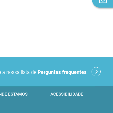
n
 a nossa lista de
Perguntas frequentes
NDE ESTAMOS
ACESSIBILIDADE