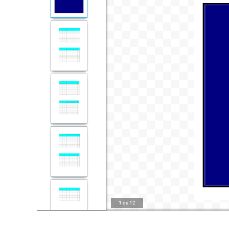
1
de
12