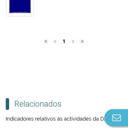
1
Relacionados
Co
Indicadores relativos às actividades da DAM
n