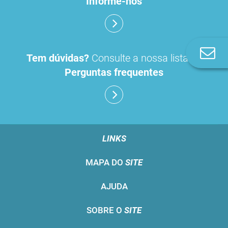
Informe-nos
Co
Tem dúvidas?
Consulte a nossa lista de
n
Perguntas frequentes
LINKS
MAPA DO
SITE
AJUDA
SOBRE O
SITE