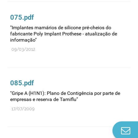
075.pdf
"Implantes mamários de silicone pré-cheios do
fabricante Poly Implant Prothese - atualização de
informação"
09/03/2012
085.pdf
"Gripe A (H1N1): Plano de Contigência por parte de
empresas e reserva de Tamiflu"
17/07/2009
Co
n