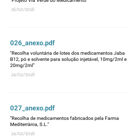
"Projeto Via Verde do Medicamento"
Medicamentos genéricos
16/02/2016
Medicamentos homeopáticos
Medicinas alternativas
Nanotecnologia
026_anexo.pdf
Planeamento
"Recolha voluntária de lotes dos medicamentos Jaba
B12, pó e solvente para solução injetável, 10mg/2ml e
Plantas medicinais
20mg/2ml"
Prescrição
24/02/2016
Preços
Produtos de saúde
Produtos fronteira
027_anexo.pdf
Publicidade
"Recolha de medicamentos fabricados pela Farma
Qualidade e normalização
Mediterrània, S.L."
Reações adversas
24/02/2016