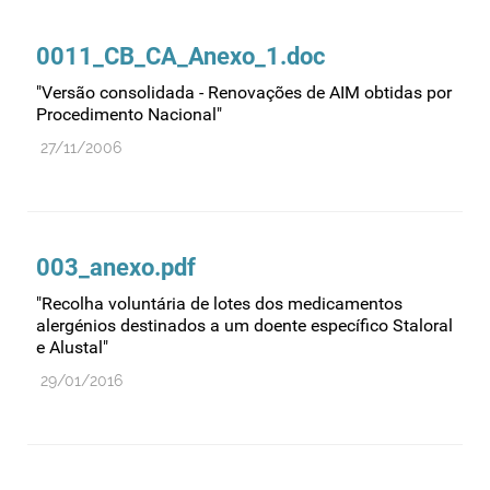
Comprovação da qualidade
Comunicação
0011_CB_CA_Anexo_1.doc
Controlo de qualidade
"Versão consolidada - Renovações de AIM obtidas por
Cosméticos
Procedimento Nacional"
Dispensa
27/11/2006
Dispositivos médicos
Distribuição
Ensaios clínicos
003_anexo.pdf
Entidades reguladoras
"Recolha voluntária de lotes dos medicamentos
alergénios destinados a um doente específico Staloral
Estrutura e organização
e Alustal"
Exercício farmacêutico
29/01/2016
Exportação
Fabricantes
Fabrico