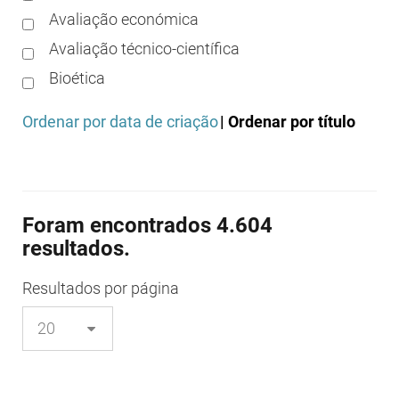
Avaliação económica
Avaliação técnico-científica
Bioética
Boas práticas clínicas
Ordenar por data de criação
| Ordenar por título
Boas práticas de distribuição
Boas práticas de fabrico
Boas práticas de farmácia
Foram encontrados 4.604
Boas práticas de investigação
resultados.
Boas práticas de laboratório
Boas práticas regulamentares
Resultados
por página
Certificação
Colocação no mercado/comercialização
Comparticipação