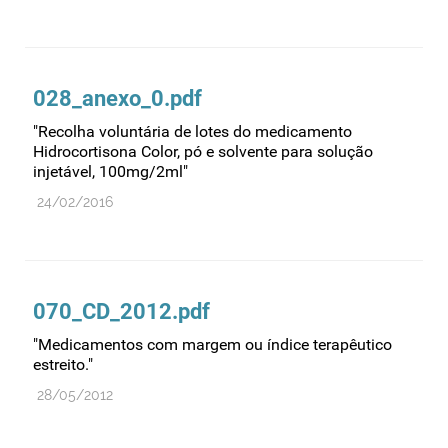
Recursos humanos
Registo
Regulamentação
028_anexo_0.pdf
Relações internacionais
"Recolha voluntária de lotes do medicamento
Substâncias controladas
Hidrocortisona Color, pó e solvente para solução
injetável, 100mg/2ml"
Supervisão do mercado
24/02/2016
Taxas
Tecnologias da saúde
Utilização
Vigilância de cosméticos
070_CD_2012.pdf
Vigilância de dispositivos médicos
"Medicamentos com margem ou índice terapêutico
estreito."
28/05/2012