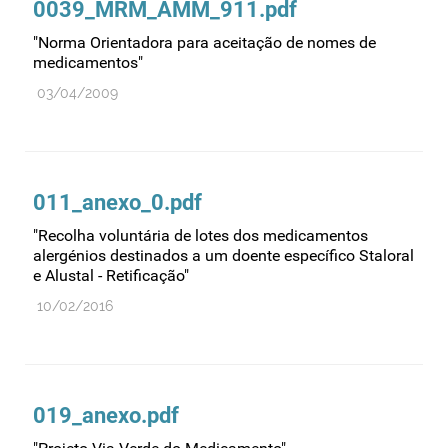
0039_MRM_AMM_911.pdf
Farmacovigilância
"Norma Orientadora para aceitação de nomes de
Farmácias
medicamentos"
Gestão financeira e patrimonial
03/04/2009
Hemoderivados
Importação
Informação estatística
011_anexo_0.pdf
Informação institucional
"Recolha voluntária de lotes dos medicamentos
Inspeção
alergénios destinados a um doente específico Staloral
e Alustal - Retificação"
Investigação
10/02/2016
Legislação
Licenciamentos
Locais de venda
Manutenção no mercado
019_anexo.pdf
Medicamentos de uso humano