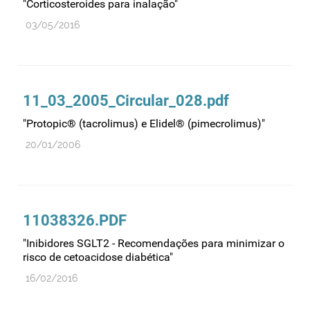
"Corticosteroides para inalação"
03/05/2016
11_03_2005_Circular_028.pdf
"Protopic® (tacrolimus) e Elidel® (pimecrolimus)"
20/01/2006
11038326.PDF
"Inibidores SGLT2 - Recomendações para minimizar o
risco de cetoacidose diabética"
16/02/2016