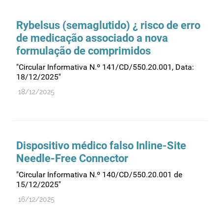
Comprovação da qualidade
Comunicação
Rybelsus (semaglutido) ¿ risco de erro
Controlo de qualidade
de medicação associado a nova
formulação de comprimidos
Cosméticos
Dispensa
"Circular Informativa N.º 141/CD/550.20.001, Data:
18/12/2025"
Dispositivos médicos
18/12/2025
Distribuição
Ensaios clínicos
Entidades reguladoras
Dispositivo médico falso Inline-Site
Estrutura e organização
Needle-Free Connector
Exercício farmacêutico
"Circular Informativa N.º 140/CD/550.20.001 de
Exportação
15/12/2025"
Fabricantes
16/12/2025
Fabrico