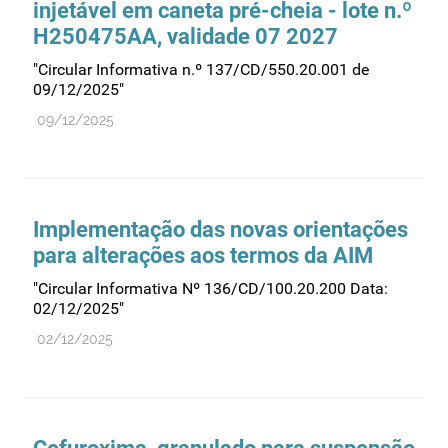
injetável em caneta pré-cheia - lote n.º
Recursos humanos
H250475AA, validade 07 2027
Registo
"Circular Informativa n.º 137/CD/550.20.001 de
Regulamentação
09/12/2025"
Relações internacionais
09/12/2025
Substâncias controladas
Supervisão do mercado
Taxas
Implementação das novas orientações
Tecnologias da saúde
para alterações aos termos da AIM
Utilização
"Circular Informativa Nº 136/CD/100.20.200 Data:
Vigilância de cosméticos
02/12/2025"
02/12/2025
Vigilância de dispositivos médicos