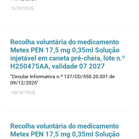
11/12/2025
Medicamentos genéricos
Medicamentos homeopáticos
Medicinas alternativas
Nanotecnologia
Recolha voluntária do medicamento
Metex PEN 17,5 mg 0,35ml Solução
Planeamento
injetável em caneta pré-cheia, lote n.º
Plantas medicinais
H250475AA, validade 07 2027
Prescrição
"Circular Informativa n.º 137/CD/550.20.001 de
Preços
09/12/2025"
Produtos de saúde
09/12/2025
Produtos fronteira
Publicidade
Qualidade e normalização
Recolha voluntária do medicamento
Reações adversas
Metex PEN 17,5 mg 0,35ml Solução