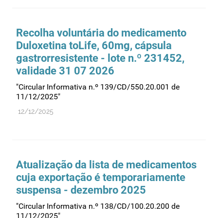
Farmacovigilância
Farmácias
Recolha voluntária do medicamento
Gestão financeira e patrimonial
Duloxetina toLife, 60mg, cápsula
Hemoderivados
gastrorresistente - lote n.º 231452,
validade 31 07 2026
Importação
"Circular Informativa n.º 139/CD/550.20.001 de
Informação estatística
11/12/2025"
Informação institucional
12/12/2025
Inspeção
Investigação
Legislação
Atualização da lista de medicamentos
Licenciamentos
cuja exportação é temporariamente
Locais de venda
suspensa - dezembro 2025
Manutenção no mercado
"Circular Informativa n.º 138/CD/100.20.200 de
11/12/2025"
Medicamentos de uso humano