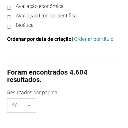
Avaliação económica
Avaliação técnico-científica
Bioética
Boas práticas clínicas
Ordenar por data de criação
|
Ordenar por título
Boas práticas de distribuição
Boas práticas de fabrico
Boas práticas de farmácia
Foram encontrados 4.604
Boas práticas de investigação
resultados.
Boas práticas de laboratório
Boas práticas regulamentares
Resultados
por página
Certificação
Colocação no mercado/comercialização
Comparticipação