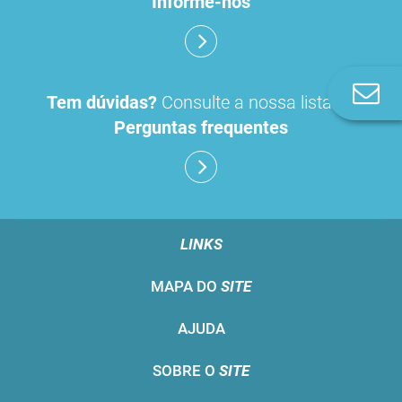
Informe-nos
Co
Tem dúvidas?
Consulte a nossa lista de
n
Perguntas frequentes
LINKS
MAPA DO
SITE
AJUDA
SOBRE O
SITE