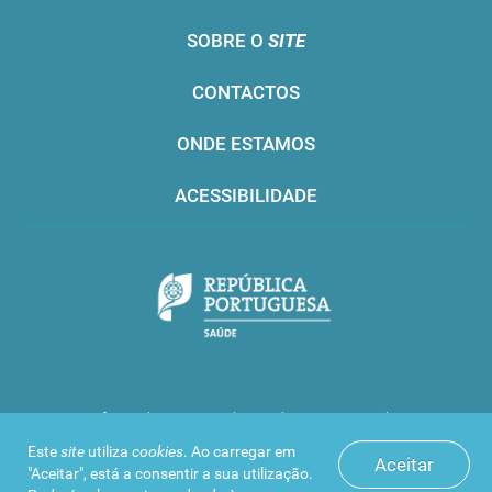
SOBRE O
SITE
CONTACTOS
ONDE ESTAMOS
ACESSIBILIDADE
Infarmed © 2016. Todos os direitos reservados
Este
site
utiliza
cookies
. Ao carregar em
Aceitar
"Aceitar", está a consentir a sua utilização.