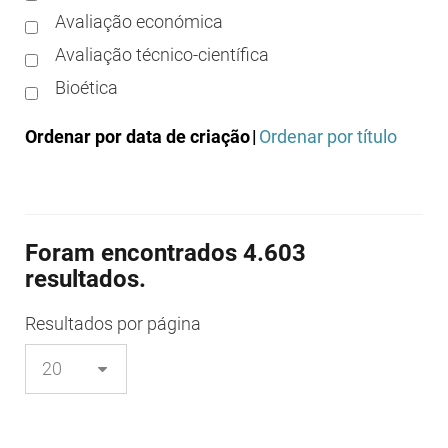
Avaliação económica
Avaliação técnico-científica
Bioética
Boas práticas clínicas
Ordenar por data de criação
|
Ordenar por título
Boas práticas de distribuição
Boas práticas de fabrico
Boas práticas de farmácia
Foram encontrados 4.603
Boas práticas de investigação
resultados.
Boas práticas de laboratório
Boas práticas regulamentares
Resultados
por página
Certificação
Colocação no mercado/comercialização
Comparticipação