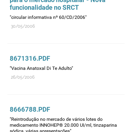
funcionalidade no SRCT
Medicamentos genéricos
"circular informativa nº 60/CD/2006"
Medicamentos homeopáticos
30/05/2006
Medicinas alternativas
Nanotecnologia
Planeamento
Plantas medicinais
8671316.PDF
Prescrição
"Vacina Anatoxal Di Te Adulto"
Preços
26/05/2006
Produtos de saúde
Produtos fronteira
Publicidade
8666788.PDF
Qualidade e normalização
"Reintrodução no mercado de vários lotes do
medicamento INNOHEP® 20.000 UI/ml, tinzaparina
Reações adversas
sódica, várias apresentações"