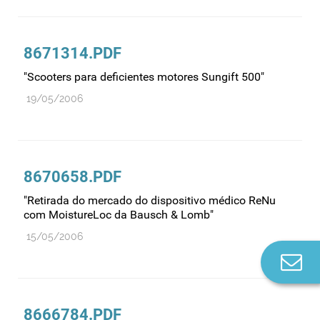
8671314.PDF
"Scooters para deficientes motores Sungift 500"
19/05/2006
8670658.PDF
"Retirada do mercado do dispositivo médico ReNu
com MoistureLoc da Bausch & Lomb"
15/05/2006
Co
n
8666784.PDF