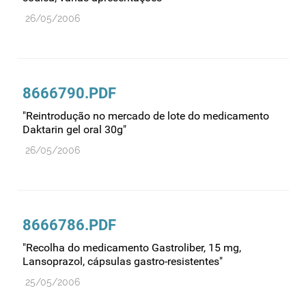
Recursos humanos
26/05/2006
Registo
Regulamentação
Relações internacionais
8666790.PDF
Substâncias controladas
"Reintrodução no mercado de lote do medicamento
Supervisão do mercado
Daktarin gel oral 30g"
Taxas
26/05/2006
Tecnologias da saúde
Utilização
Vigilância de cosméticos
8666786.PDF
Vigilância de dispositivos médicos
"Recolha do medicamento Gastroliber, 15 mg,
Lansoprazol, cápsulas gastro-resistentes"
25/05/2006