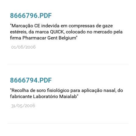
Comprovação da qualidade
Comunicação
8666796.PDF
Controlo de qualidade
"Marcação CE indevida em compressas de gaze
Cosméticos
estéreis, da marca QUICK, colocado no mercado pela
firma Pharmacar Gent Belgium"
Dispensa
01/06/2006
Dispositivos médicos
Distribuição
Ensaios clínicos
8666794.PDF
Entidades reguladoras
"Recolha de soro fisiológico para aplicação nasal, do
Estrutura e organização
fabricante Laboratório Maialab"
Exercício farmacêutico
31/05/2006
Exportação
Fabricantes
Fabrico