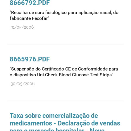
8666792.PDF
Farmacovigilância
"Recolha de soro fisiológico para aplicação nasal, do
Farmácias
fabricante Fecofar"
Gestão financeira e patrimonial
31/05/2006
Hemoderivados
Importação
Informação estatística
8665976.PDF
Informação institucional
"Suspensão do Certificado CE de Conformidade para
Inspeção
o dispositivo Uni-Check Blood Glucose Test Strips"
Investigação
30/05/2006
Legislação
Licenciamentos
Locais de venda
Taxa sobre comercialização de
Manutenção no mercado
medicamentos - Declaração de vendas
para o mercado hospitalar - Nova
Medicamentos de uso humano