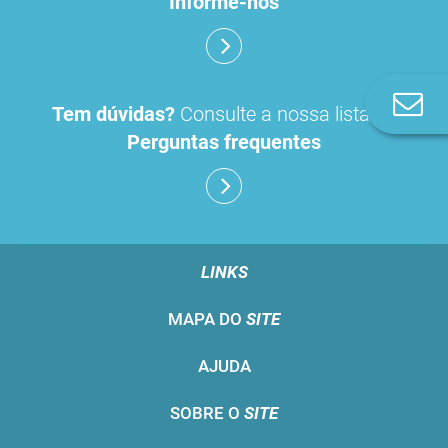
Informe-nos
Co
Tem dúvidas?
Consulte a nossa lista de
n
Perguntas frequentes
LINKS
MAPA DO
SITE
AJUDA
SOBRE O
SITE