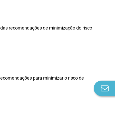
o das recomendações de minimização do risco
 recomendações para minimizar o risco de
Co
n