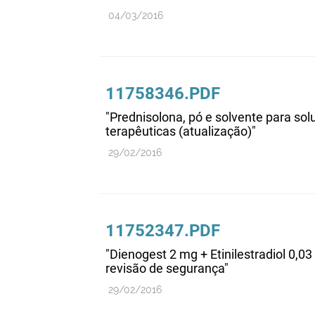
04/03/2016
11758346.PDF
"Prednisolona, pó e solvente para solu
terapêuticas (atualização)"
29/02/2016
11752347.PDF
"Dienogest 2 mg + Etinilestradiol 0,03
revisão de segurança"
29/02/2016