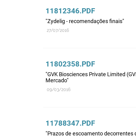
11812346.PDF
"Zydelig - recomendações finais"
27/07/2016
11802358.PDF
"GVK Biosciences Private Limited (G
Mercado"
09/03/2016
11788347.PDF
"Prazos de escoamento decorrentes d