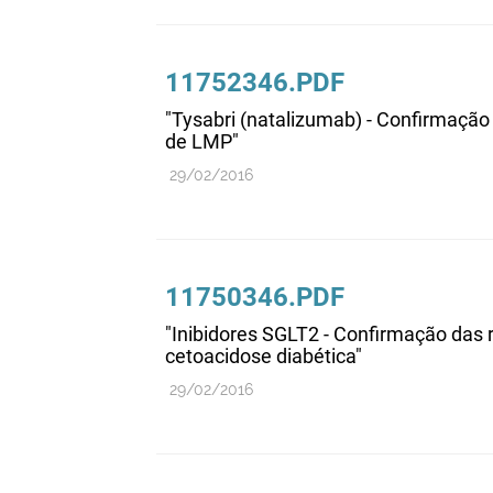
11752346.PDF
"Tysabri (natalizumab) - Confirmaçã
de LMP"
29/02/2016
11750346.PDF
"Inibidores SGLT2 - Confirmação das
cetoacidose diabética"
29/02/2016