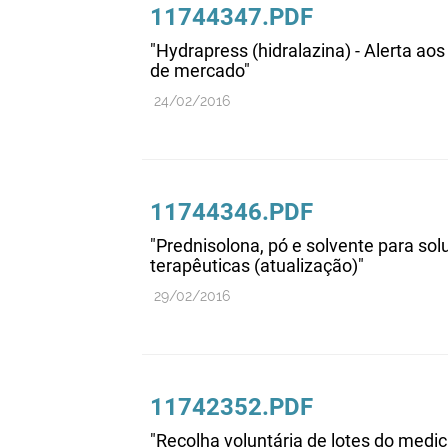
11744347.PDF
"Hydrapress (hidralazina) - Alerta ao
de mercado"
24/02/2016
11744346.PDF
"Prednisolona, pó e solvente para solu
terapêuticas (atualização)"
29/02/2016
11742352.PDF
"Recolha voluntária de lotes do medi