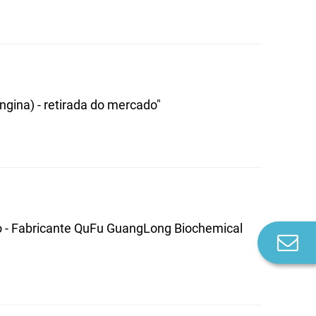
gina) - retirada do mercado"
so - Fabricante QuFu GuangLong Biochemical
Co
n