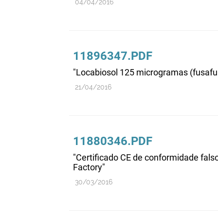
04/04/2016
11896347.PDF
"Locabiosol 125 microgramas (fusafun
21/04/2016
11880346.PDF
"Certificado CE de conformidade fal
Factory"
30/03/2016