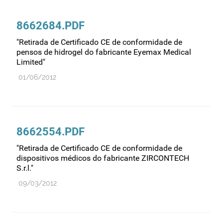
Comprovação da qualidade
Comunicação
8662684.PDF
Controlo de qualidade
"Retirada de Certificado CE de conformidade de
Cosméticos
pensos de hidrogel do fabricante Eyemax Medical
Limited"
Dispensa
01/06/2012
Dispositivos médicos
Distribuição
Ensaios clínicos
8662554.PDF
Entidades reguladoras
"Retirada de Certificado CE de conformidade de
Estrutura e organização
dispositivos médicos do fabricante ZIRCONTECH
Exercício farmacêutico
S.r.l."
Exportação
09/03/2012
Fabricantes
Fabrico