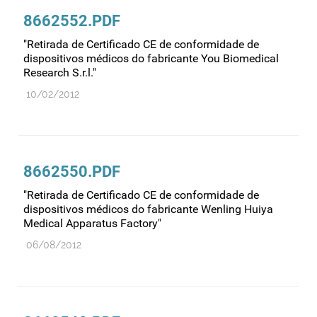
Farmacovigilância
8662552.PDF
Farmácias
"Retirada de Certificado CE de conformidade de
Gestão financeira e patrimonial
dispositivos médicos do fabricante You Biomedical
Research S.r.l."
Hemoderivados
10/02/2012
Importação
Informação estatística
Informação institucional
8662550.PDF
Inspeção
"Retirada de Certificado CE de conformidade de
Investigação
dispositivos médicos do fabricante Wenling Huiya
Legislação
Medical Apparatus Factory"
Licenciamentos
06/08/2012
Locais de venda
Manutenção no mercado
Medicamentos de uso humano