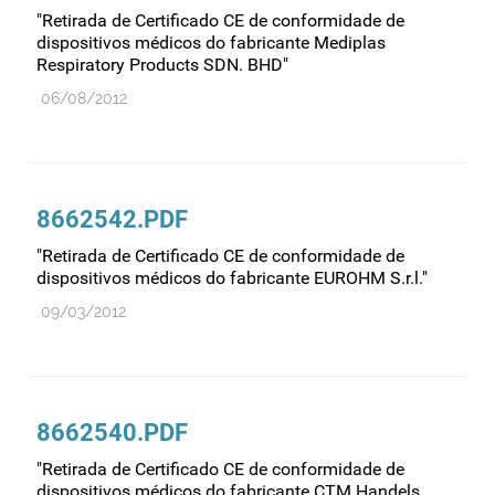
Recursos humanos
"Retirada de Certificado CE de conformidade de
dispositivos médicos do fabricante Mediplas
Registo
Respiratory Products SDN. BHD"
Regulamentação
06/08/2012
Relações internacionais
Substâncias controladas
Supervisão do mercado
8662542.PDF
Taxas
"Retirada de Certificado CE de conformidade de
Tecnologias da saúde
dispositivos médicos do fabricante EUROHM S.r.l."
Utilização
09/03/2012
Vigilância de cosméticos
Vigilância de dispositivos médicos
8662540.PDF
"Retirada de Certificado CE de conformidade de
dispositivos médicos do fabricante CTM Handels