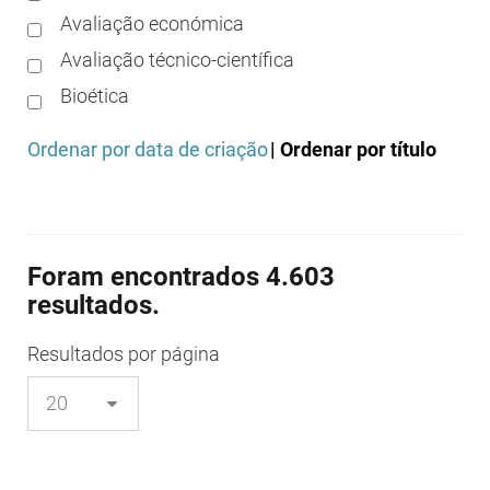
Avaliação económica
Avaliação técnico-científica
Bioética
Boas práticas clínicas
Ordenar por data de criação
| Ordenar por título
Boas práticas de distribuição
Boas práticas de fabrico
Boas práticas de farmácia
Foram encontrados 4.603
Boas práticas de investigação
resultados.
Boas práticas de laboratório
Boas práticas regulamentares
Resultados
por página
Certificação
Colocação no mercado/comercialização
Comparticipação