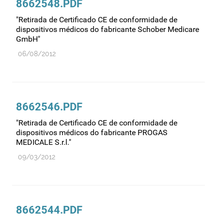
8662548.PDF
Medicamentos genéricos
"Retirada de Certificado CE de conformidade de
dispositivos médicos do fabricante Schober Medicare
Medicamentos homeopáticos
GmbH"
Medicinas alternativas
06/08/2012
Nanotecnologia
Planeamento
Plantas medicinais
8662546.PDF
Prescrição
"Retirada de Certificado CE de conformidade de
Preços
dispositivos médicos do fabricante PROGAS
MEDICALE S.r.l."
Produtos de saúde
09/03/2012
Produtos fronteira
Publicidade
Qualidade e normalização
Reações adversas
8662544.PDF