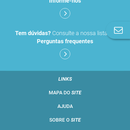
Informe-nos
Co
Tem dúvidas?
Consulte a nossa lista de
n
Perguntas frequentes
LINKS
MAPA DO
SITE
AJUDA
SOBRE O
SITE