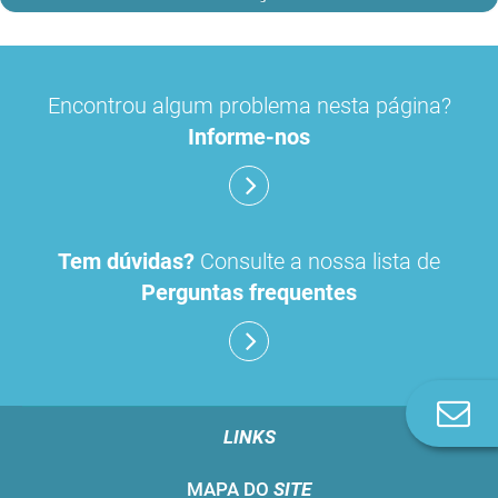
Encontrou algum problema nesta página?
Informe-nos
Tem dúvidas?
Consulte a nossa lista de
Perguntas frequentes
Co
n
LINKS
MAPA DO
SITE