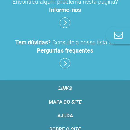
Encontrou algum problema nesta página?
Informe-nos
Co
n
Tem dúvidas?
Consulte a nossa lista de
Perguntas frequentes
LINKS
MAPA DO
SITE
AJUDA
SOBRE O
SITE